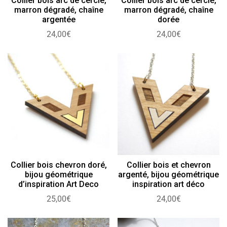
Collier bois arc de cercle,
Collier bois arc de cercle,
marron dégradé, chaîne
marron dégradé, chaîne
argentée
dorée
24,00
€
24,00
€
Collier bois chevron doré,
Collier bois et chevron
bijou géométrique
argenté, bijou géométrique
d’inspiration Art Deco
inspiration art déco
25,00
€
24,00
€