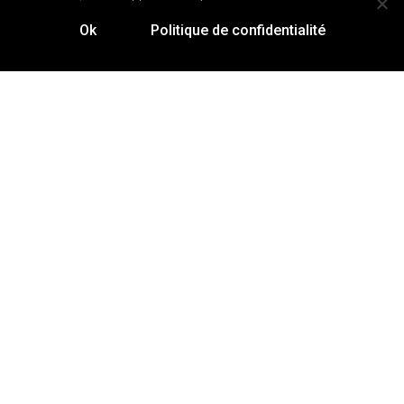
en bois gravé, chaîne
bois, chaîne argentée
dorée
Ok
Politique de confidentialité
24,00
€
24,00
€
Collier noeud papillon en
Collier nuage bois et
bois, chaîne dorée
gouttes de pluie argentées
24,00
€
25,00
€