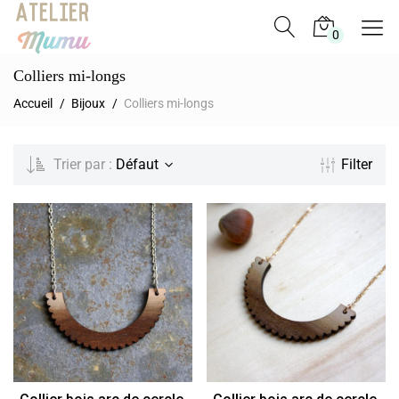
0
Atelier
Bijoux
Colliers mi-longs
Mumu
graphiques
Accueil
Bijoux
Colliers mi-longs
en
bois,
cadeaux
Trier par :
Défaut
Filter
personnalisés.
Création
géométriques,
graphiques
fabriquées
en
France