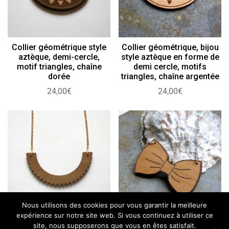
Collier géométrique style
Collier géométrique, bijou
aztèque, demi-cercle,
style aztèque en forme de
motif triangles, chaîne
demi cercle, motifs
dorée
triangles, chaîne argentée
24,00
€
24,00
€
Nous utilisons des cookies pour vous garantir la meilleure
expérience sur notre site web. Si vous continuez à utiliser ce
Collier graphique dentelle
Collier noeud papillon en
site, nous supposerons que vous en êtes satisfait.